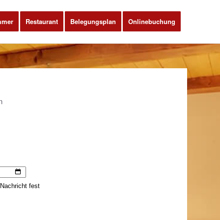
mmer
Restaurant
Belegungsplan
Onlinebuchung
n