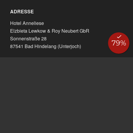
ADRESSE
Hotel Anneliese
Elzbieta Lewkow & Roy Neubert GbR
Sonnenstraße 28
87541 Bad Hindelang (Unterjoch)
KONTAKT
Telefon: +49 8324 7605
Fax: +49 8324 7596
info@hotel-anneliese.de