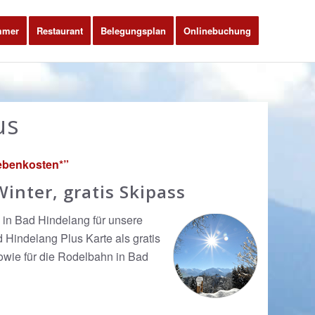
mmer
Restaurant
Belegungsplan
Onlinebuchung
us
Nebenkosten*”
inter, gratis Skipass
in Bad Hindelang für unsere
d Hindelang Plus Karte als gratis
sowie für die Rodelbahn in Bad