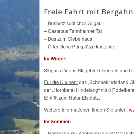
Freie Fahrt mit Bergah
– Busnetz südliches Allgäu
– Gästebus Tannheimer Tal
– Bus zum Giebelhaus
– Öffentliche Parkplätze kostenfrei
Im Winter:
Skipass für das Skigebiet Oberjoch und Un
Für die Kleinen:
das „Schneekinderland Ober
der „Hornbahn Hindelang“ mit 3 Rodelba
Eintritt zum Natur-Eisplatz.
Weitere Informationen finden Sie unter :
ww
Im Sommer:
– Hornbahn 8er Kabinenbahn mit Crossabfa